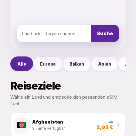
Suche
Alle
Europa
Balkan
Asien
Amer
Reiseziele
Wähle ein Land und entdecke den passenden eSIM-
Tarif.
Afghanistan
ab
›
2,92 €
9 Tarife verfügbar