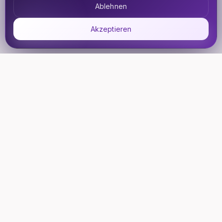
Ablehnen
Akzeptieren
UDHETO
Dein Reisepass zur globalen Konnektivität. Bleib
verbunden, wohin deine Reise dich auch führt.
🇩🇪
DE
PRODUKTE
SUPPORT