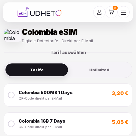
Skip
to
0
content
Colombia eSIM
Digitale Datentarife · Direkt per E-Mail
Tarif auswählen
Tarife
Unlimited
Colombia 500MB 1 Days
3,20 €
QR-Code direkt per E-Mail
Colombia 1GB 7 Days
5,05 €
QR-Code direkt per E-Mail