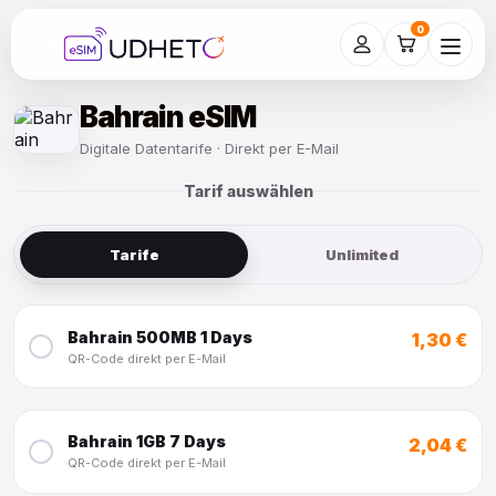
Skip
to
0
content
Bahrain eSIM
Digitale Datentarife · Direkt per E-Mail
Tarif auswählen
Tarife
Unlimited
Bahrain 500MB 1 Days
1,30 €
QR-Code direkt per E-Mail
Bahrain 1GB 7 Days
2,04 €
QR-Code direkt per E-Mail