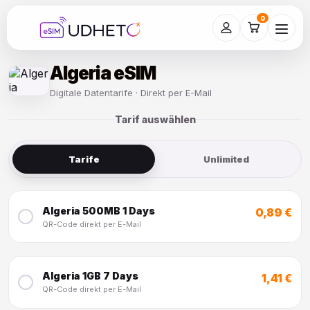
Skip
to
0
content
Algeria eSIM
Digitale Datentarife · Direkt per E-Mail
Tarif auswählen
Tarife
Unlimited
Algeria 500MB 1 Days
0,89 €
QR-Code direkt per E-Mail
Algeria 1GB 7 Days
1,41 €
QR-Code direkt per E-Mail