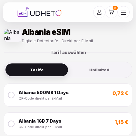
Skip
to
0
content
Albania eSIM
Digitale Datentarife · Direkt per E-Mail
Tarif auswählen
Tarife
Unlimited
Albania 500MB 1 Days
0,72 €
QR-Code direkt per E-Mail
Albania 1GB 7 Days
1,15 €
QR-Code direkt per E-Mail