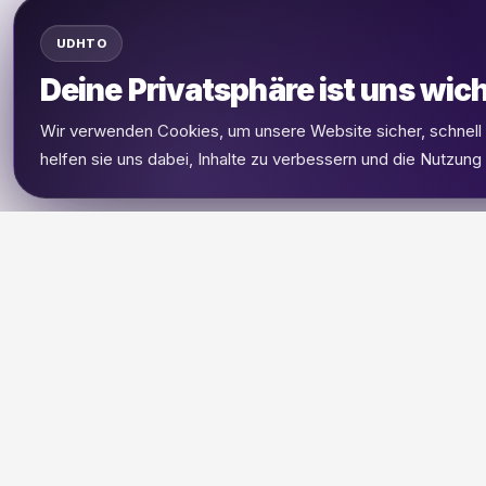
UDHTO
Deine Privatsphäre ist uns wich
Wir verwenden Cookies, um unsere Website sicher, schnel
helfen sie uns dabei, Inhalte zu verbessern und die Nutzung
UDHETO
Dein Reisepass zur globalen Konnektivität.
Bleib verbunden, wohin deine Reise dich