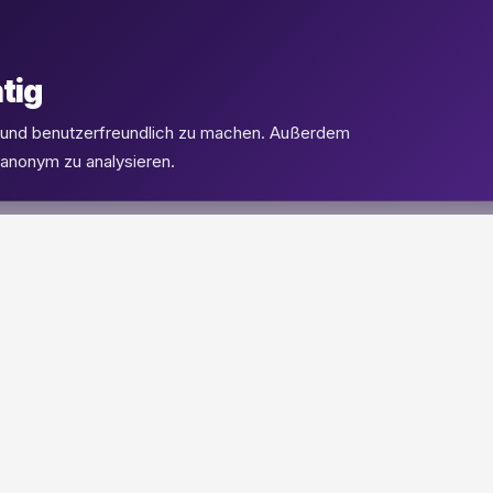
tig
l und benutzerfreundlich zu machen. Außerdem
 anonym zu analysieren.
PRODUKTE
SUPPORT
eSIMs
FAQ
Flüge
Kontakt