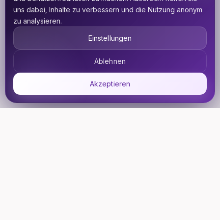
uns dabei, Inhalte zu verbessern und die Nutzung anonym
zu analysieren.
Einstellungen
Ablehnen
Akzeptieren
UDHETO
Dein Reisepass zur globalen Konnektivität. Bleib
verbunden, wohin deine Reise dich auch führt.