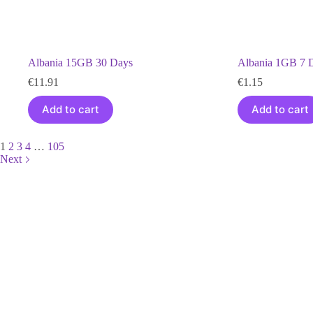
Albania 15GB 30 Days
Albania 1GB 7 
€
11.91
€
1.15
Add to cart
Add to cart
1
2
3
4
…
105
Next