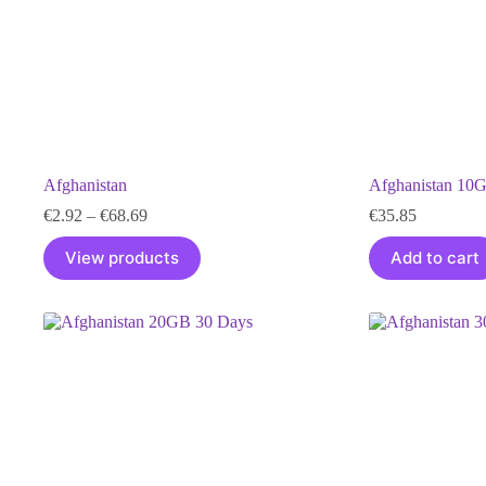
Afghanistan
Afghanistan 10
Price
€
2.92
–
€
68.69
€
35.85
range:
€2.92
View products
Add to cart
through
€68.69