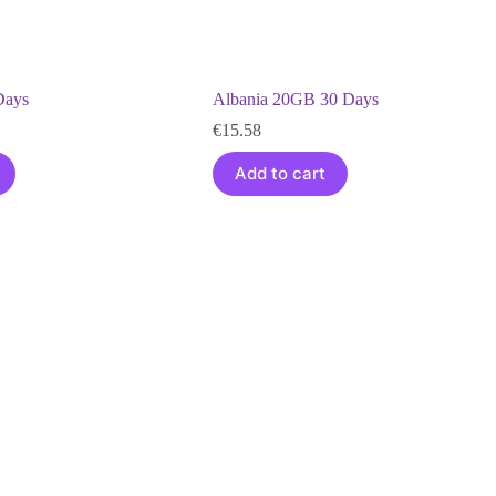
Days
Albania 20GB 30 Days
€
15.58
Add to cart