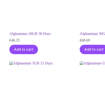
Afghanistan 20GB 30 Days
Afghanistan 30
€
46.25
€
68.69
Add to cart
Add to cart