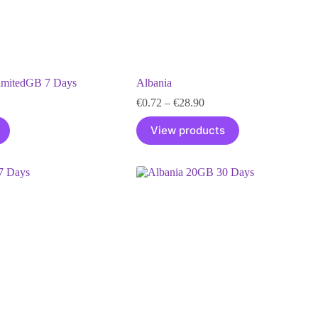
imitedGB 7 Days
Albania
Price
€
0.72
–
€
28.90
range:
€0.72
View products
through
€28.90