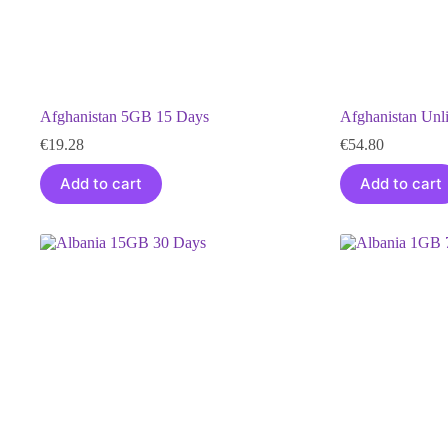
Afghanistan 5GB 15 Days
Afghanistan Unl
€
19.28
€
54.80
Add to cart
Add to cart