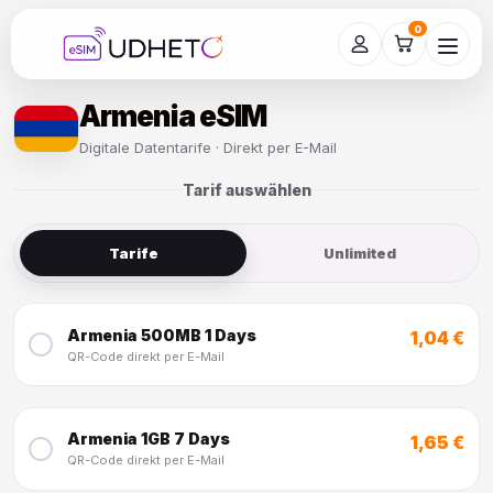
Skip
to
0
content
Armenia eSIM
Digitale Datentarife · Direkt per E-Mail
Tarif auswählen
Tarife
Unlimited
Armenia 500MB 1 Days
1,04 €
QR-Code direkt per E-Mail
Armenia 1GB 7 Days
1,65 €
QR-Code direkt per E-Mail