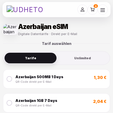
Skip
to
0
content
Azerbaijan eSIM
Digitale Datentarife · Direkt per E-Mail
Tarif auswählen
Tarife
Unlimited
Azerbaijan 500MB 1 Days
1,30 €
QR-Code direkt per E-Mail
Azerbaijan 1GB 7 Days
2,04 €
QR-Code direkt per E-Mail