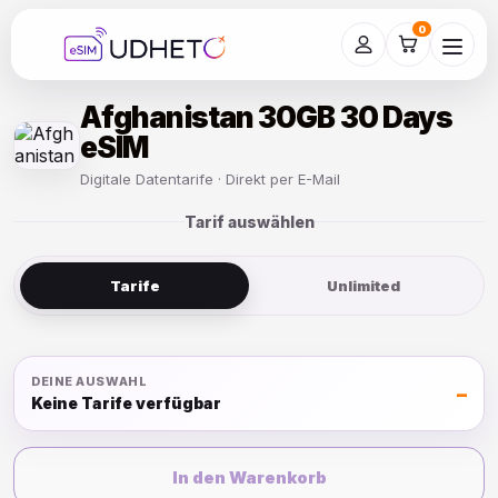
Skip
to
0
content
Afghanistan 30GB 30 Days
eSIM
Digitale Datentarife · Direkt per E-Mail
Tarif auswählen
Tarife
Unlimited
DEINE AUSWAHL
–
Keine Tarife verfügbar
In den Warenkorb