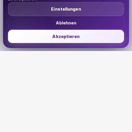
Einstellungen
Ablehnen
Akzeptieren
UDHETO
Dein Reisepass zur globalen Konnektivität. Bleib
verbunden, wohin deine Reise dich auch führt.
🇩🇪
DE