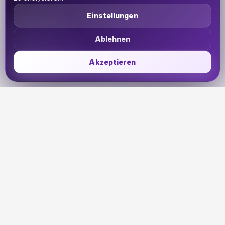
Einstellungen
Ablehnen
Akzeptieren
UDHETO
Dein Reisepass zur globalen Konnektivität. Bleib
verbunden, wohin deine Reise dich auch führt.
🇩🇪
DE