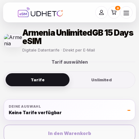
Skip
to
0
content
Armenia UnlimitedGB 15 Days
eSIM
Digitale Datentarife · Direkt per E-Mail
Tarif auswählen
Tarife
Unlimited
DEINE AUSWAHL
–
Keine Tarife verfügbar
In den Warenkorb