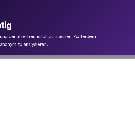
tig
l und benutzerfreundlich zu machen. Außerdem
 anonym zu analysieren.
PRODUKTE
SUPPORT
eSIMs
FAQ
Flüge
Kontakt