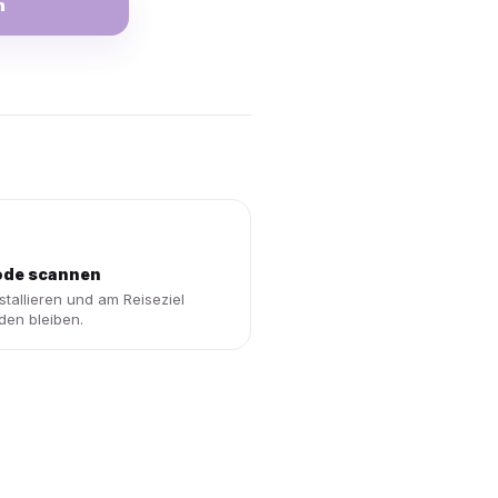
n
de scannen
stallieren und am Reiseziel
den bleiben.