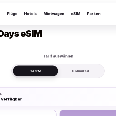
e
Flüge
Hotels
Mietwagen
eSIM
Parken
Days eSIM
Tarif auswählen
Tarife
Unlimited
L
e verfügbar