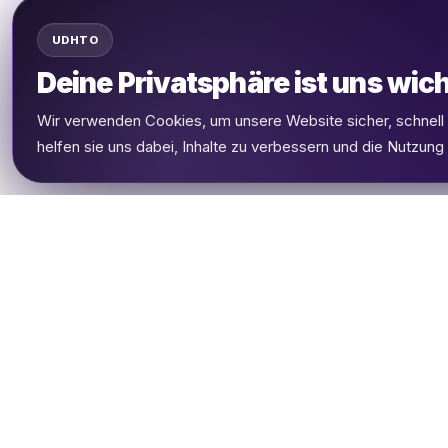
UDHTO
Deine Privatsphäre ist uns wich
Wir verwenden Cookies, um unsere Website sicher, schnel
helfen sie uns dabei, Inhalte zu verbessern und die Nutzung
UDHETO
Dein Reisepass zur globalen Konnektivität.
Bleib verbunden, wohin deine Reise dich