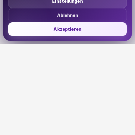
Einstellungen
Ablehnen
Akzeptieren
UDHETO
Dein Reisepass zur globalen Konnektivität. Bleib
verbunden, wohin deine Reise dich auch führt.
🇩🇪
DE