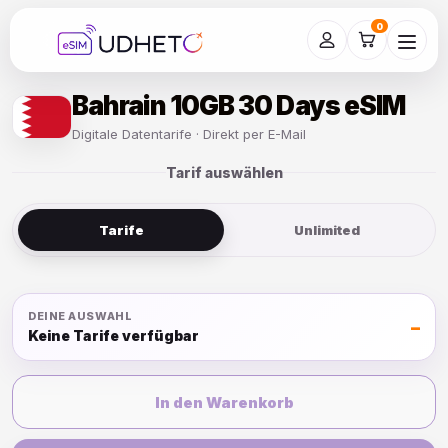
Skip
to
0
content
Bahrain 10GB 30 Days eSIM
Digitale Datentarife · Direkt per E-Mail
Tarif auswählen
Tarife
Unlimited
DEINE AUSWAHL
–
Keine Tarife verfügbar
In den Warenkorb