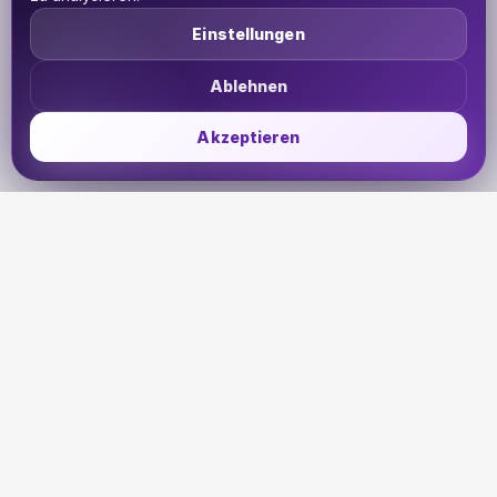
Einstellungen
Ablehnen
Akzeptieren
UDHETO
Dein Reisepass zur globalen Konnektivität. Bleib
verbunden, wohin deine Reise dich auch führt.
🇩🇪
DE