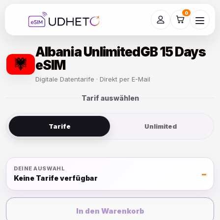
Skip
to
0
content
Albania UnlimitedGB 15 Days
eSIM
Digitale Datentarife · Direkt per E-Mail
Tarif auswählen
Tarife
Unlimited
DEINE AUSWAHL
–
Keine Tarife verfügbar
In den Warenkorb