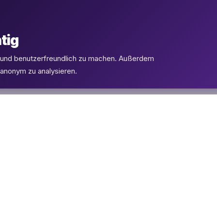
tig
l und benutzerfreundlich zu machen. Außerdem
 anonym zu analysieren.
PRODUKTE
SUPPORT
eSIMs
FAQ
Flüge
Kontakt