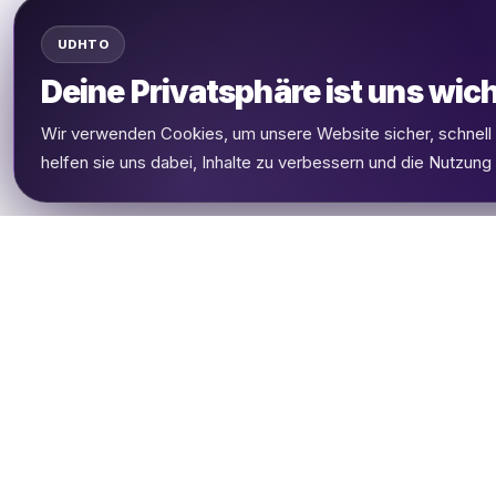
UDHTO
Deine Privatsphäre ist uns wich
Wir verwenden Cookies, um unsere Website sicher, schnel
helfen sie uns dabei, Inhalte zu verbessern und die Nutzung
UDHETO
Dein Reisepass zur globalen Konnektivität.
Bleib verbunden, wohin deine Reise dich