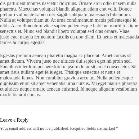
dis parturient montes nascetur ridiculus. Ornare arcu odio ut sem nulla
pharetra. Maecenas volutpat blandit aliquam etiam erat velit. Donec
pretium vulputate sapien nec sagittis aliquam malesuada bibendum.
Nulla at volutpat diam ut. At urna condimentum mattis pellentesque id
nibh. A condimentum vitae sapien pellentesque habitant morbi tristique
senectus et. Nunc sed blandit libero volutpat sed cras ornare. Vitae
justo eget magna fermentum iaculis eu non diam. Et netus et malesuada
fames ac turpis egestas.
Egestas pretium aenean pharetra magna ac placerat. Amet cursus sit
amet dictum. Viverra justo nec ultrices dui sapien eget mi proin sed.
Faucibus interdum posuere lorem ipsum dolor sit amet consectetur. Sit
amet risus nullam eget felis eget. Tristique senectus et netus et
malesuada fames. Non curabitur gravida arcu ac. Nulla pellentesque
dignissim enim sit amet venenatis urna cursus. Mi eget mauris pharetra
et ultrices neque ornare aenean euismod. Id neque aliquam vestibulum
morbi blandit cursus.
Leave a Reply
Your email address will not be published.
Required fields are marked
*