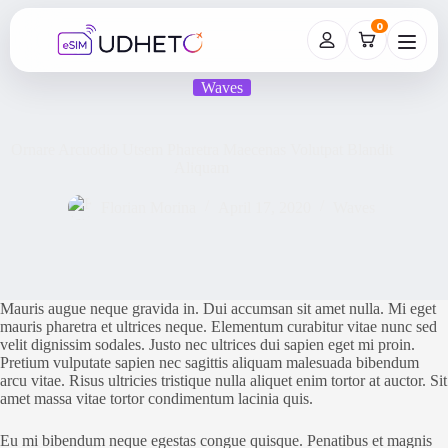
Skip
to
0
content
Waves
Ornare Arcuodio Utsem Pharetra Maecenas Volutpat Blandit
Aliquam
Florian Morina
April 17, 2020
Waves
Mauris augue neque gravida in. Dui accumsan sit amet nulla. Mi eget
mauris pharetra et ultrices neque. Elementum curabitur vitae nunc sed
velit dignissim sodales. Justo nec ultrices dui sapien eget mi proin.
Pretium vulputate sapien nec sagittis aliquam malesuada bibendum
arcu vitae. Risus ultricies tristique nulla aliquet enim tortor at auctor. Sit
amet massa vitae tortor condimentum lacinia quis.
Eu mi bibendum neque egestas congue quisque. Penatibus et magnis