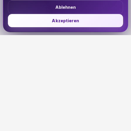
Ablehnen
Akzeptieren
UDHETO
Dein Reisepass zur globalen Konnektivität. Bleib
verbunden, wohin deine Reise dich auch führt.
🇩🇪
DE
PRODUKTE
SUPPORT