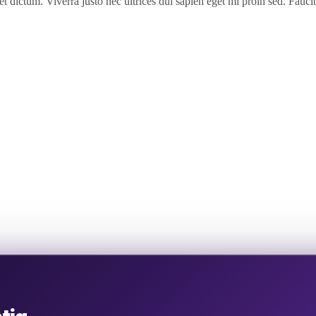
t dictum. Viverra justo nec ultrices dui sapien eget mi proin sed. Fauc