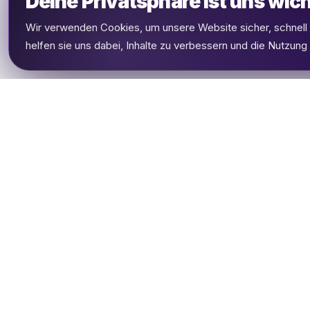
Deine Privatsphäre ist uns wich
Wir verwenden Cookies, um unsere Website sicher, schnel
helfen sie uns dabei, Inhalte zu verbessern und die Nutzung
UDHETO
Dein Reisepass zur globalen Konnektivität.
Bleib verbunden, wohin deine Reise dich
auch führt.
🇩🇪
DE