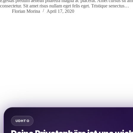
Egestas pretium aenean pharetra magna ac placerat. Amet cursus sit ame
consectetur. Sit amet risus nullam eget felis eget. Tristique senectus…
Florian Morina
April 17, 2020
UDHTO