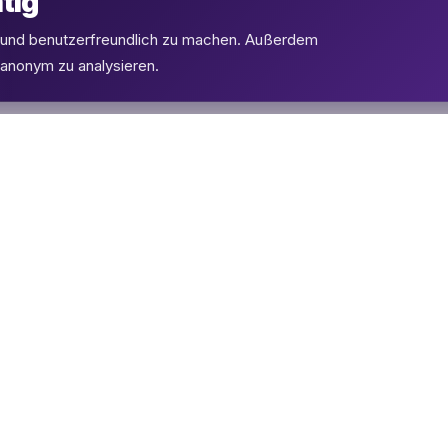
tig
l und benutzerfreundlich zu machen. Außerdem
 anonym zu analysieren.
PRODUKTE
SUPPORT
eSIMs
FAQ
Flüge
Kontakt
Hotels
Kompatibilität
Mietwagen
E-Mail Support
Parken