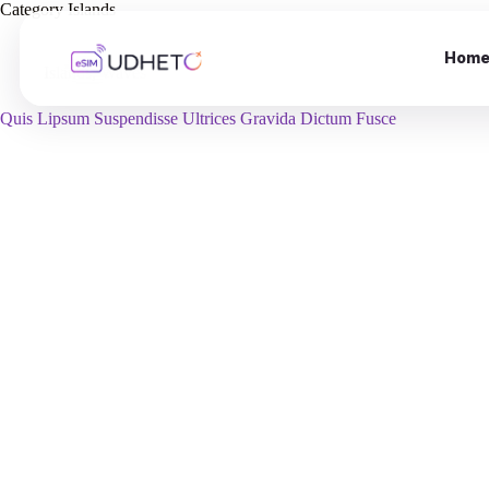
Skip
Category
Islands
to
content
Hom
Islands
,
Waves
Quis Lipsum Suspendisse Ultrices Gravida Dictum Fusce