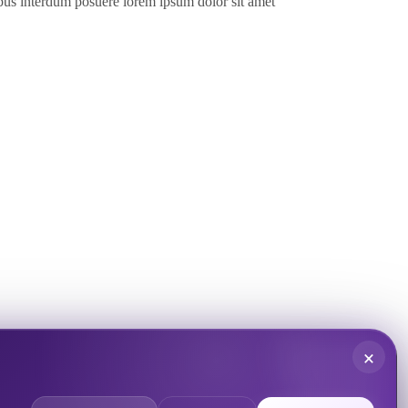
ibus interdum posuere lorem ipsum dolor sit amet
×