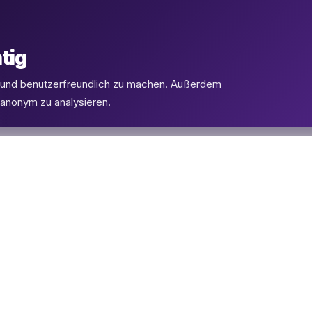
tig
l und benutzerfreundlich zu machen. Außerdem
 anonym zu analysieren.
PRODUKTE
SUPPORT
eSIMs
FAQ
Flüge
Kontakt