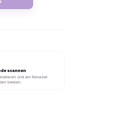
n
de scannen
stallieren und am Reiseziel
den bleiben.