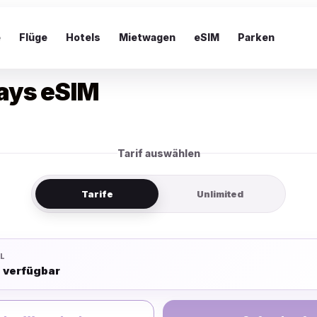
e
Flüge
Hotels
Mietwagen
eSIM
Parken
ays eSIM
Tarif auswählen
Tarife
Unlimited
L
e verfügbar