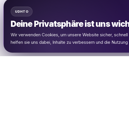
UDHTO
Deine Privatsphäre ist uns wich
Wir verwenden Cookies, um unsere Website sicher, schnel
helfen sie uns dabei, Inhalte zu verbessern und die Nutzung
UDHETO
Dein Reisepass zur globalen Konnektivität.
Bleib verbunden, wohin deine Reise dich