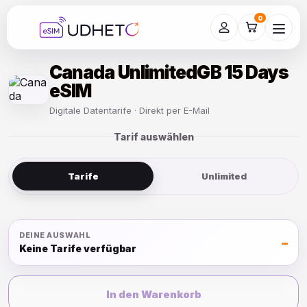
Skip
to
0
content
Canada UnlimitedGB 15 Days
eSIM
Digitale Datentarife · Direkt per E-Mail
Tarif auswählen
Tarife
Unlimited
DEINE AUSWAHL
–
Keine Tarife verfügbar
In den Warenkorb