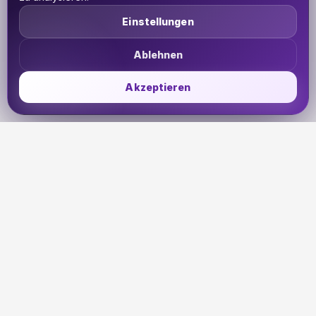
Einstellungen
Ablehnen
Akzeptieren
UDHETO
Dein Reisepass zur globalen Konnektivität. Bleib
verbunden, wohin deine Reise dich auch führt.
🇩🇪
DE