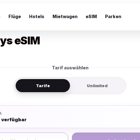
e
Flüge
Hotels
Mietwagen
eSIM
Parken
ays eSIM
Tarif auswählen
Tarife
Unlimited
L
e verfügbar