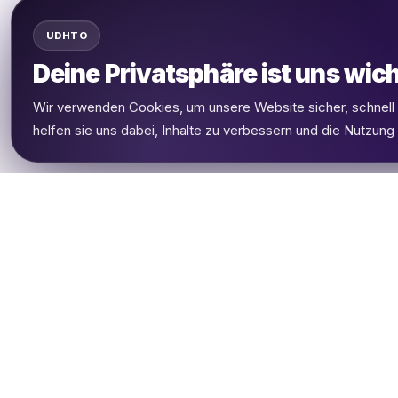
UDHTO
Deine Privatsphäre ist uns wich
Wir verwenden Cookies, um unsere Website sicher, schnel
helfen sie uns dabei, Inhalte zu verbessern und die Nutzung
UDHETO
Dein Reisepass zur globalen Konnektivität.
Bleib verbunden, wohin deine Reise dich