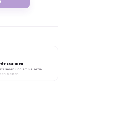
n
de scannen
stallieren und am Reiseziel
den bleiben.