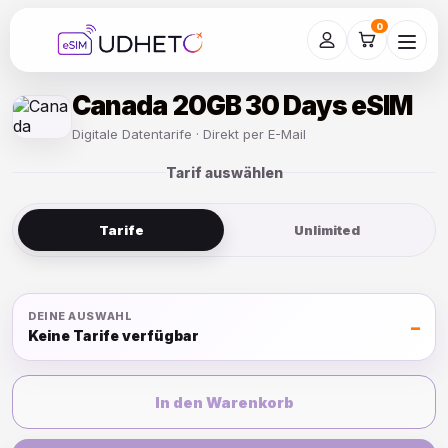
Skip
to
0
content
Canada 20GB 30 Days eSIM
Digitale Datentarife · Direkt per E-Mail
Tarif auswählen
Tarife
Unlimited
DEINE AUSWAHL
–
Keine Tarife verfügbar
In den Warenkorb