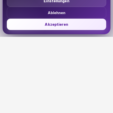
Einstellungen
Ablehnen
Akzeptieren
UDHETO
Dein Reisepass zur globalen Konnektivität. Bleib
verbunden, wohin deine Reise dich auch führt.
🇩🇪
DE