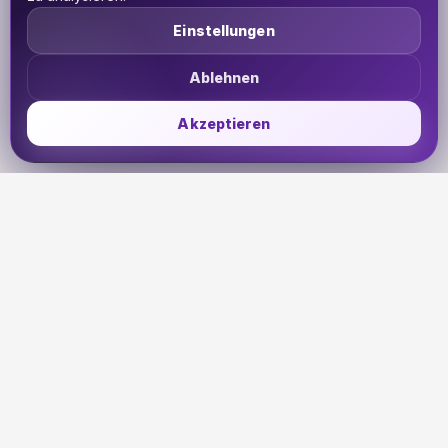
Einstellungen
Ablehnen
Akzeptieren
UDHETO
Dein Reisepass zur globalen Konnektivität. Bleib
verbunden, wohin deine Reise dich auch führt.
🇩🇪
DE