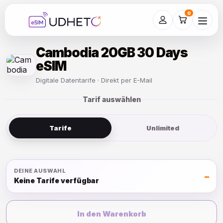
Skip
to
0
content
Cambodia 20GB 30 Days
eSIM
Digitale Datentarife · Direkt per E-Mail
Tarif auswählen
Tarife
Unlimited
DEINE AUSWAHL
–
Keine Tarife verfügbar
In den Warenkorb