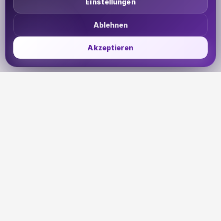
Einstellungen
Ablehnen
Akzeptieren
UDHETO
Dein Reisepass zur globalen Konnektivität. Bleib
verbunden, wohin deine Reise dich auch führt.
🇩🇪
DE