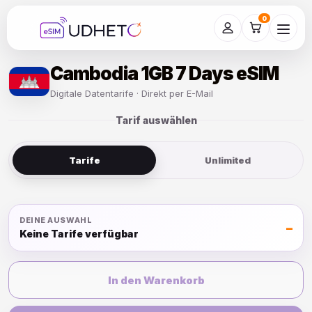
Skip
to
0
content
Cambodia 1GB 7 Days eSIM
Digitale Datentarife · Direkt per E-Mail
Tarif auswählen
Tarife
Unlimited
DEINE AUSWAHL
–
Keine Tarife verfügbar
In den Warenkorb