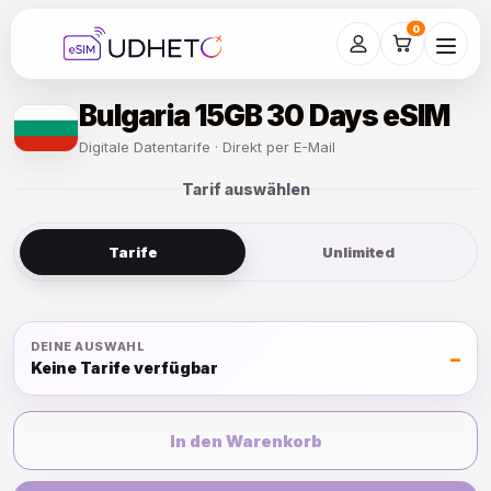
Skip
to
0
content
Bulgaria 15GB 30 Days eSIM
Digitale Datentarife · Direkt per E-Mail
Tarif auswählen
Tarife
Unlimited
DEINE AUSWAHL
–
Keine Tarife verfügbar
In den Warenkorb