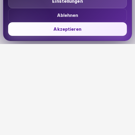
Einstellungen
Ablehnen
Akzeptieren
UDHETO
Dein Reisepass zur globalen Konnektivität. Bleib
verbunden, wohin deine Reise dich auch führt.
🇩🇪
DE