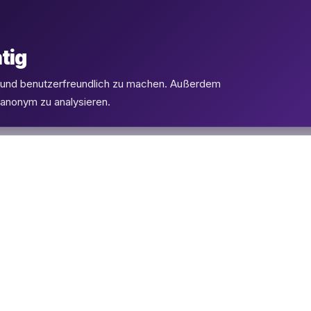
tig
l und benutzerfreundlich zu machen. Außerdem
 anonym zu analysieren.
PRODUKTE
SUPPORT
eSIMs
FAQ
Flüge
Kontakt