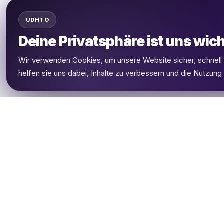
UDHTO
Deine Privatsphäre ist uns wich
Wir verwenden Cookies, um unsere Website sicher, schnel
helfen sie uns dabei, Inhalte zu verbessern und die Nutzung
UDHETO
Dein Reisepass zur globalen Konnektivität.
Bleib verbunden, wohin deine Reise dich