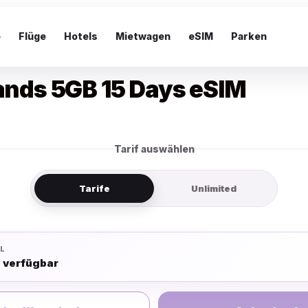
e
Flüge
Hotels
Mietwagen
eSIM
Parken
slands 5GB 15 Days eSIM
Tarif auswählen
Tarife
Unlimited
L
e verfügbar