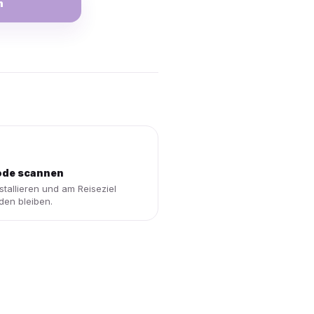
n
de scannen
stallieren und am Reiseziel
den bleiben.