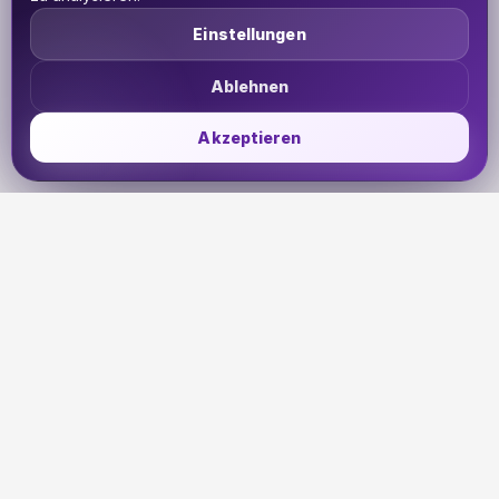
Einstellungen
Ablehnen
Akzeptieren
UDHETO
Dein Reisepass zur globalen Konnektivität. Bleib
verbunden, wohin deine Reise dich auch führt.
🇩🇪
DE