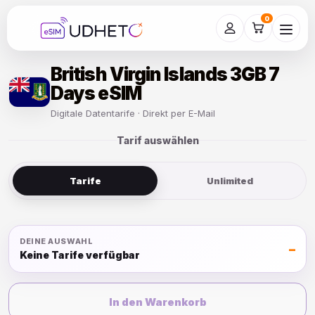
Skip
to
0
content
British Virgin Islands 3GB 7
Days eSIM
Digitale Datentarife · Direkt per E-Mail
Tarif auswählen
Tarife
Unlimited
DEINE AUSWAHL
–
Keine Tarife verfügbar
In den Warenkorb