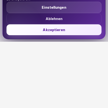
Einstellungen
Ablehnen
Akzeptieren
UDHETO
Dein Reisepass zur globalen Konnektivität. Bleib
verbunden, wohin deine Reise dich auch führt.
🇩🇪
DE