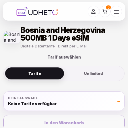
Skip
to
0
content
Bosnia and Herzegovina
500MB 1 Days eSIM
Digitale Datentarife · Direkt per E-Mail
Tarif auswählen
Tarife
Unlimited
DEINE AUSWAHL
–
Keine Tarife verfügbar
In den Warenkorb