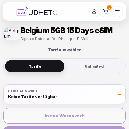
Skip
to
0
content
Belgium 5GB 15 Days eSIM
Digitale Datentarife · Direkt per E-Mail
Tarif auswählen
Tarife
Unlimited
DEINE AUSWAHL
–
Keine Tarife verfügbar
In den Warenkorb