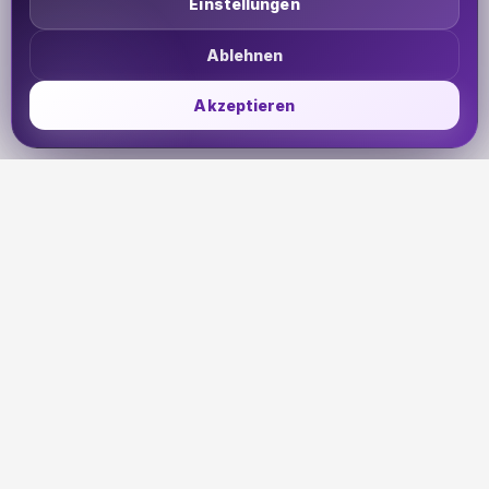
Einstellungen
Ablehnen
Akzeptieren
UDHETO
Dein Reisepass zur globalen Konnektivität. Bleib
verbunden, wohin deine Reise dich auch führt.
🇩🇪
DE