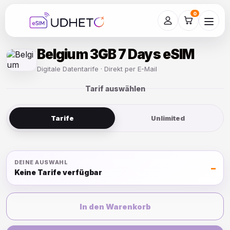
Skip
to
0
content
Belgium 3GB 7 Days eSIM
Digitale Datentarife · Direkt per E-Mail
Tarif auswählen
Tarife
Unlimited
DEINE AUSWAHL
–
Keine Tarife verfügbar
In den Warenkorb