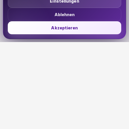
Einstellungen
Ablehnen
Akzeptieren
UDHETO
Dein Reisepass zur globalen Konnektivität. Bleib
verbunden, wohin deine Reise dich auch führt.
🇩🇪
DE