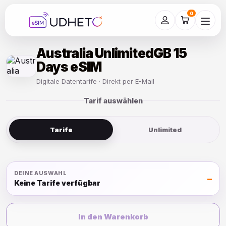
Skip
to
0
content
Australia UnlimitedGB 15
Days eSIM
Digitale Datentarife · Direkt per E-Mail
Tarif auswählen
Tarife
Unlimited
DEINE AUSWAHL
–
Keine Tarife verfügbar
In den Warenkorb