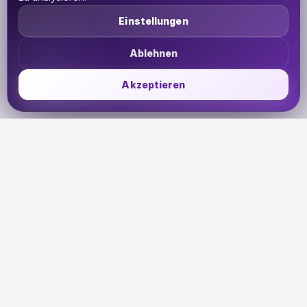
Einstellungen
Ablehnen
Akzeptieren
UDHETO
Dein Reisepass zur globalen Konnektivität. Bleib
verbunden, wohin deine Reise dich auch führt.
🇩🇪
DE