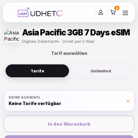
Skip
to
0
content
Asia Pacific 3GB 7 Days eSIM
Digitale Datentarife · Direkt per E-Mail
Tarif auswählen
Tarife
Unlimited
DEINE AUSWAHL
–
Keine Tarife verfügbar
In den Warenkorb