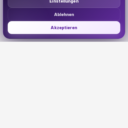
Einstellungen
Ablehnen
Akzeptieren
UDHETO
Dein Reisepass zur globalen Konnektivität. Bleib
verbunden, wohin deine Reise dich auch führt.
🇩🇪
DE