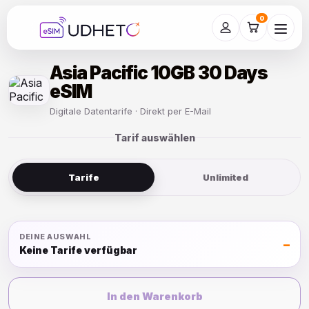
Skip
to
0
content
Asia Pacific 10GB 30 Days
eSIM
Digitale Datentarife · Direkt per E-Mail
Tarif auswählen
Tarife
Unlimited
DEINE AUSWAHL
–
Keine Tarife verfügbar
In den Warenkorb