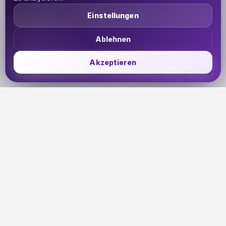
Einstellungen
Ablehnen
Akzeptieren
UDHETO
Dein Reisepass zur globalen Konnektivität. Bleib
verbunden, wohin deine Reise dich auch führt.
🇩🇪
DE