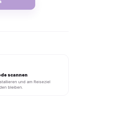
n
de scannen
stallieren und am Reiseziel
den bleiben.