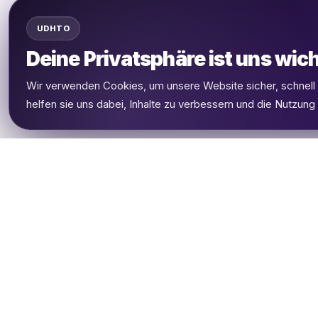
UDHTO
Deine Privatsphäre ist uns wich
Wir verwenden Cookies, um unsere Website sicher, schnel
helfen sie uns dabei, Inhalte zu verbessern und die Nutzung
UDHETO
Dein Reisepass zur globalen Konnektivität.
Bleib verbunden, wohin deine Reise dich