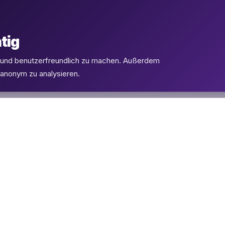
tig
l und benutzerfreundlich zu machen. Außerdem
 anonym zu analysieren.
PRODUKTE
SUPPORT
eSIMs
FAQ
Flüge
Kontakt