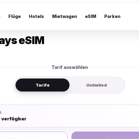
e
Flüge
Hotels
Mietwagen
eSIM
Parken
Days eSIM
Tarif auswählen
Tarife
Unlimited
L
e verfügbar