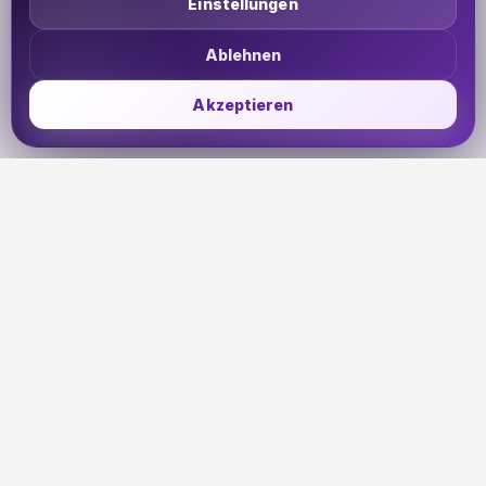
Einstellungen
Ablehnen
Akzeptieren
UDHETO
Dein Reisepass zur globalen Konnektivität. Bleib
verbunden, wohin deine Reise dich auch führt.
🇩🇪
DE