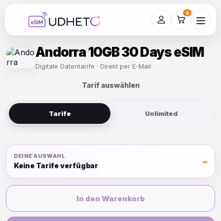
Skip
to
0
content
Andorra 10GB 30 Days eSIM
Digitale Datentarife · Direkt per E-Mail
Tarif auswählen
Tarife
Unlimited
DEINE AUSWAHL
–
Keine Tarife verfügbar
In den Warenkorb