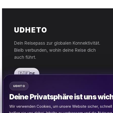
UDHETO
Dein Reisepass zur globalen Konnektivität.
Bleib verbunden, wohin deine Reise dich
auch führt.
🇩🇪
DE
UDHTO
Deine Privatsphäre ist uns wich
Wir verwenden Cookies, um unsere Website sicher, schnel
© 2026 UDHETO
·
AGB
·
Datenschutz
·
Cookies
helfen sie uns dabei, Inhalte zu verbessern und die Nutzung