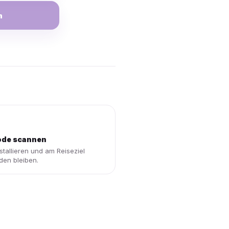
n
de scannen
stallieren und am Reiseziel
den bleiben.