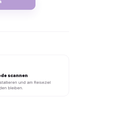
n
de scannen
stallieren und am Reiseziel
den bleiben.