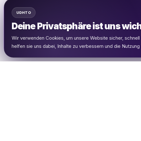
UDHTO
Deine Privatsphäre ist uns wich
Wir verwenden Cookies, um unsere Website sicher, schnel
helfen sie uns dabei, Inhalte zu verbessern und die Nutzung
UDHETO
Dein Reisepass zur globalen Konnektivität.
Bleib verbunden, wohin deine Reise dich