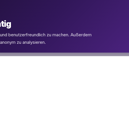
tig
l und benutzerfreundlich zu machen. Außerdem
 anonym zu analysieren.
PRODUKTE
SUPPORT
eSIMs
FAQ
Flüge
Kontakt