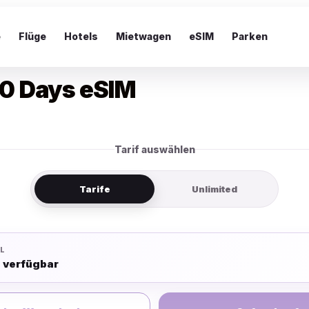
e
Flüge
Hotels
Mietwagen
eSIM
Parken
0 Days eSIM
Tarif auswählen
Tarife
Unlimited
L
e verfügbar