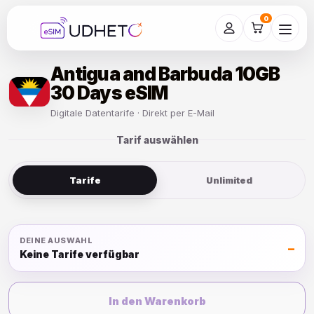
Skip
to
0
content
Antigua and Barbuda 10GB
30 Days eSIM
Digitale Datentarife · Direkt per E-Mail
Tarif auswählen
Tarife
Unlimited
DEINE AUSWAHL
–
Keine Tarife verfügbar
In den Warenkorb