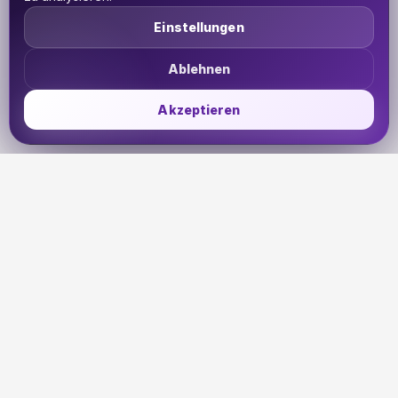
Einstellungen
Ablehnen
Akzeptieren
UDHETO
Dein Reisepass zur globalen Konnektivität. Bleib
verbunden, wohin deine Reise dich auch führt.
🇩🇪
DE